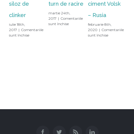
siloz de
turn de racire
ciment Volsk
ci
martie 24th,
mai
clinker
– Rusia
2017
|
Comentariile
201
pentru
sunt închise
sun
iulie 18th,
februarie 8th,
Consolidare
2017
|
Comentariile
2020
|
Comentariile
turn
pentru
pentru
sunt închise
sunt închise
de
Consolidare
Fabrica
racire
siloz
de
de
ciment
clinker
Volsk
–
Rusia