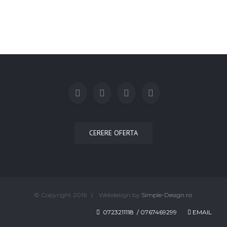
CERERE OFERTA
© Copyright 2016 | Webdesign by
Simple-Design.ro
0723211118 / 0767469299
EMAIL