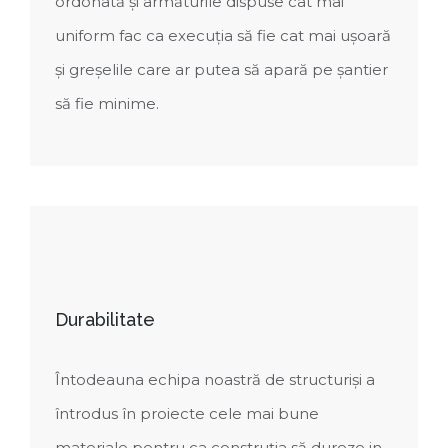
ordonată și armăturile dispuse cât mai
uniform fac ca execuția să fie cat mai ușoară
și greșelile care ar putea să apară pe șantier
să fie minime.
Durabilitate
Întodeauna echipa noastră de structuriși a
întrodus în proiecte cele mai bune
materiale pentru ca construția să dureze in